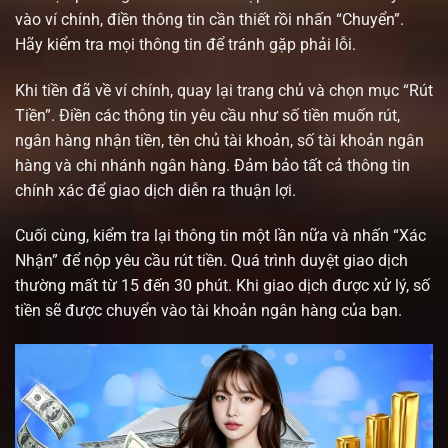
vào ví chính, điền thông tin cần thiết rồi nhấn “Chuyển”.
Hãy kiểm tra mọi thông tin để tránh gặp phải lỗi.
Khi tiền đã về ví chính, quay lại trang chủ và chọn mục “Rút
Tiền”. Điền các thông tin yêu cầu như số tiền muốn rút,
ngân hàng nhận tiền, tên chủ tài khoản, số tài khoản ngân
hàng và chi nhánh ngân hàng. Đảm bảo tất cả thông tin
chính xác để giao dịch diễn ra thuận lợi.
Cuối cùng, kiểm tra lại thông tin một lần nữa và nhấn “Xác
Nhận” để nộp yêu cầu rút tiền. Quá trình duyệt giao dịch
thường mất từ 15 đến 30 phút. Khi giao dịch được xử lý, số
tiền sẽ được chuyển vào tài khoản ngân hàng của bạn.