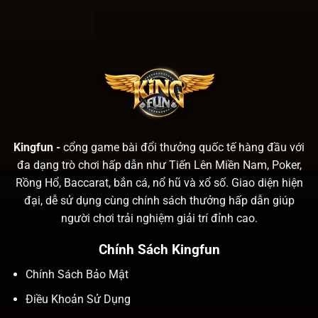
Kingfun
-
cổng game bài đổi thưởng quốc tế hàng đầu với
đa dạng trò chơi hấp dẫn như Tiến Lên Miền Nam, Poker,
Rồng Hổ, Baccarat, bắn cá, nổ hũ và xổ số. Giao diện hiện
đại, dễ sử dụng cùng chính sách thưởng hấp dẫn giúp
người chơi trải nghiệm giải trí đỉnh cao.
Chính Sách Kingfun
Chính Sách Bảo Mật
Điều Khoản Sử Dụng