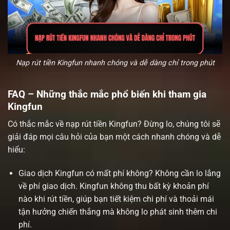
Nạp rút tiền Kingfun nhanh chóng và dễ dàng chỉ trong phút
FAQ – Những thắc mắc phổ biến khi tham gia
Kingfun
Có thắc mắc về nạp rút tiền Kingfun? Đừng lo, chúng tôi sẽ
giải đáp mọi câu hỏi của bạn một cách nhanh chóng và dễ
hiểu:
Giao dịch Kingfun có mất phí không? Không cần lo lắng
về phí giao dịch. Kingfun không thu bất kỳ khoản phí
nào khi rút tiền, giúp bạn tiết kiệm chi phí và thoải mái
tận hưởng chiến thắng mà không lo phát sinh thêm chi
phí.