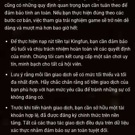
cũng có những quy định quan trọng bạn cần tuân theo để
đảm bảo tính an toàn. Nếu bạn thực hiện đúng theo các
bước cơ bản, việc tham gia trải nghiệm game sẽ trở nên dễ
dàng và mượt mà hơn bao giờ hết:
Để thực hiện nạp rút tiền tại Kingfun, bạn cần đảm bảo
đủ tuổi và chịu trách nhiệm hoàn toàn về các quyết định
của mình. Chúng tôi cam kết cung cấp một sân chơi uy
tín, minh bạch cho tất cả hội viên.
Lưu ý rằng mỗi lần giao dịch sẽ có mức tối thiểu và tối
đa nhất định. Hãy chắc chắn rằng số tiền giao dịch của
bạn phù hợp với hạn mức yêu cầu để tránh những sự cố
không đáng có.
Trước khi tiến hành giao dịch, bạn cần sở hữu một tài
khoản hợp lệ, đã được đăng ký chính thức trên nền
tảng. Tất cả các thao tác giao dịch đều dựa trên dữ liệu
xác thực nhằm đảm bảo sự an toàn tuyệt đối.