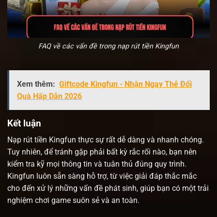
FAQ về các vấn đề trong nạp rút tiền Kingfun
Xem thêm:
Giftcode Kingfun - Nhận Ngay Thẻ Đổi
Quà Hấp Dẫn 2026
Kết luận
Nạp rút tiền Kingfun
thực sự rất dễ dàng và nhanh chóng.
Tuy nhiên, để tránh gặp phải bất kỳ rắc rối nào, bạn nên
kiểm tra kỹ mọi thông tin và tuân thủ đúng quy trình.
Kingfun luôn sẵn sàng hỗ trợ, từ việc giải đáp thắc mắc
cho đến xử lý những vấn đề phát sinh, giúp bạn có một trải
nghiệm chơi game suôn sẻ và an toàn.