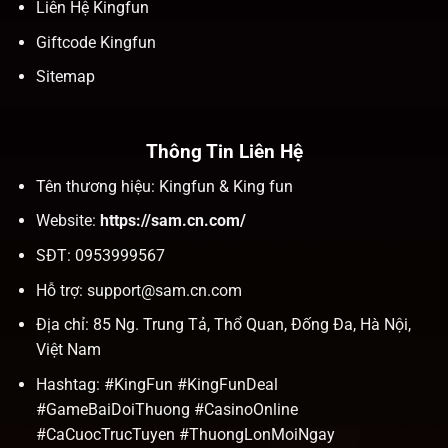
Liên Hệ Kingfun
Giftcode Kingfun
Sitemap
Thông Tin Liên Hệ
Tên thương hiệu: Kingfun & King fun
Website:
https://sam.cn.com/
SĐT: 0953999567
Hỗ trợ:
support@sam.cn.com
Địa chỉ: 85 Ng. Trung Tả, Thổ Quan, Đống Đa, Hà Nội,
Việt Nam
Hashtag: #KingFun #KingFunDeal
#GameBaiDoiThuong #CasinoOnline
#CaCuocTrucTuyen #ThuongLonMoiNgay