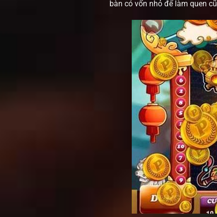
bàn có vốn nhỏ để làm quen cũn