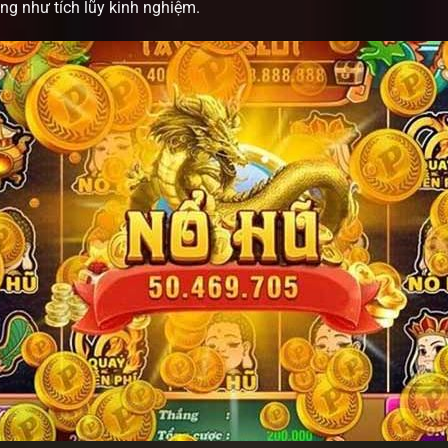
g như tích lũy kinh nghiệm.