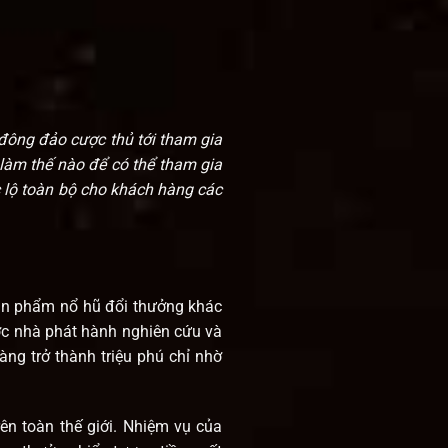
đông đảo cược thủ tới tham gia
làm thế nào để có thể tham gia
 lộ toàn bộ cho khách hàng các
sản phẩm nổ hũ đổi thưởng khác
ược nhà phát hành nghiên cứu và
ng trở thành triệu phú chỉ nhờ
n toàn thế giới. Nhiệm vụ của