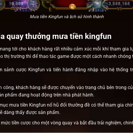
Mưa tiền Kingfun và lịch sử hình thành
a quay thưởng mưa tiền kingfun
 mang tới cho khách hàng rất nhiều cảm xúc mỗi khí tham gia 
o thị trường thì để thao tác game được một cách nhanh chóng t
n sảnh cược Kingfun và tiến hành đăng nhập vào hệ thống tr
h công, khách hàng sẽ được chuyển vào trang chủ bên trong c
sản phẩm đang hoạt động trên nhà phát hành.
ục mưa tiền Kingfun nổ hũ đổi thưởng đề có thể tham gia chín
dễ dàng thấy được sản phẩm.
 mức tiền cược cho một vòng quay và bắt đầu trải nghiệm, chi