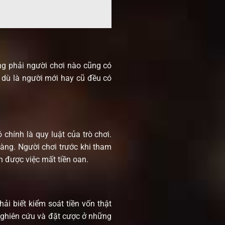
ng phải người chơi nào cũng có
 dù là người mới hay cũ đều có
hính là quy luật của trò chơi.
àng. Người chơi trước khi tham
h được việc mất tiền oan.
i biết kiểm soát tiền vốn thật
nghiên cứu và đặt cược ở những