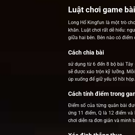
Luật chơi game bà
Long Hổ Kingfun là một trò ch
khăn. Luật chơi rất dễ hiểu: n
giữa hai bên. Bên nào có điểm 
Cách chia bài
sử dụng từ 6 đến 8 bộ bài Tây 
sẽ được xáo trộn kỹ lưỡng. Mỗ
úp xuống để giữ yếu tố hồi hộp
Cách tính điểm trong ga
Điểm số của từng quân bài được
ứng 11 điểm, Q là 12 điểm và K
chơi diễn ra đơn giản và minh 