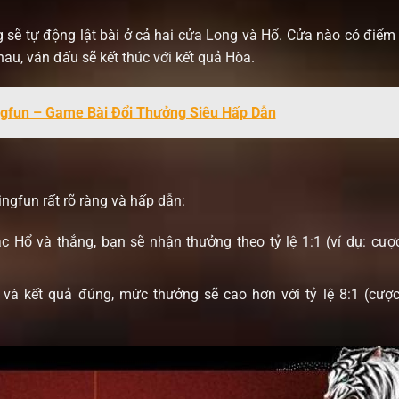
g sẽ tự động lật bài ở cả hai cửa Long và Hổ. Cửa nào có điể
au, ván đấu sẽ kết thúc với kết quả Hòa.
ingfun – Game Bài Đổi Thưởng Siêu Hấp Dẫn
ngfun rất rõ ràng và hấp dẫn:
 Hổ và thắng, bạn sẽ nhận thưởng theo tỷ lệ 1:1 (ví dụ: cư
và kết quả đúng, mức thưởng sẽ cao hơn với tỷ lệ 8:1 (cượ