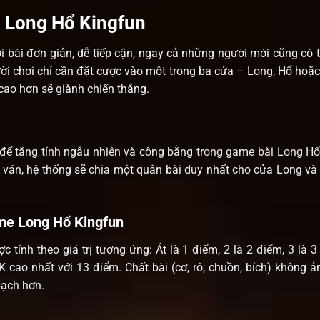
i Long Hổ Kingfun
ơi bài đơn giản, dễ tiếp cận, ngay cả những người mới cũng có
gười chơi chỉ cần đặt cược vào một trong ba cửa – Long, Hổ ho
cao hơn sẽ giành chiến thắng.
để tăng tính ngẫu nhiên và công bằng trong game bài Long Hổ 
i ván, hệ thống sẽ chia một quân bài duy nhất cho cửa Long v
.
me Long Hổ Kingfun
 tính theo giá trị tương ứng: Át là 1 điểm, 2 là 2 điểm, 3 là 3
 cao nhất với 13 điểm. Chất bài (cơ, rô, chuồn, bích) không 
bạch hơn.