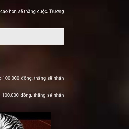
m cao hơn sẽ thắng cuộc. Trường
ợc 100.000 đồng, thắng sẽ nhận
c 100.000 đồng, thắng sẽ nhận