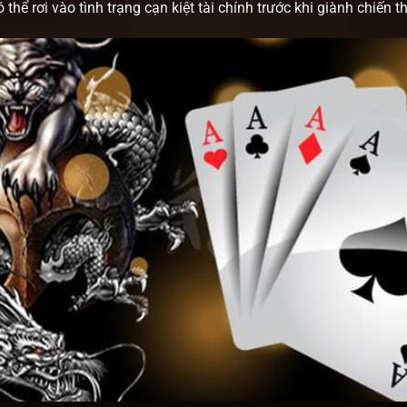
thể rơi vào tình trạng cạn kiệt tài chính trước khi giành chiến t