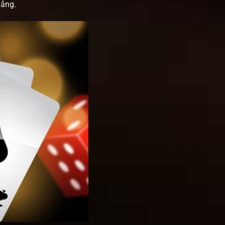
hắng.