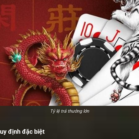
Tỷ lệ trả thưởng lớn
uy định đặc biệt