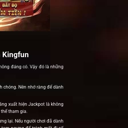
n Kingfun
không đáng có. Vậy đó là những
anh chóng. Nên nhớ ràng để dành
năng xuất hiện Jackpot là không
 thể tham gia.
ừng lại. Nếu người chơi đã dành