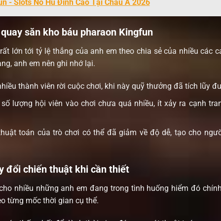
n - Slots Nổ Hũ Đỉnh Cao Tại Châu Á 2026
 quay săn kho báu pharaon Kingfun
t lớn tới tỷ lệ thắng của anh em theo chia sẻ của nhiều các 
àng, anh em nên ghi nhớ lại.
iều thành viên rời cuộc chơi, khi này quỹ thưởng đã tích lũy đ
 số lượng hội viên vào chơi chưa quá nhiều, ít xảy ra cạnh tr
thuật toán của trò chơi có thể đã giảm về độ dễ, tạo cho ngườ
 đổi chiến thuật khi cần thiết
h cho nhiều những anh em đang trong tình huống hiểm đó chính
o từng mốc thời gian cụ thể.