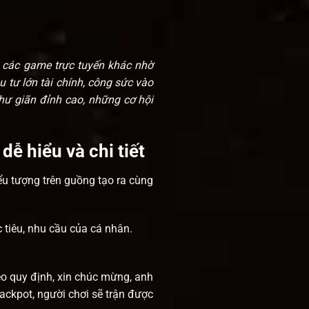
các game trực tuyến khác nhờ
tư lớn tài chính, công sức vào
ư giãn đỉnh cao, những cơ hội
ễ hiểu và chi tiết
ểu tượng trên guồng tạo ra cùng
 tiêu, nhu cầu của cá nhân.
eo quy định, xin chúc mừng, anh
ackpot, người chơi sẽ trận được