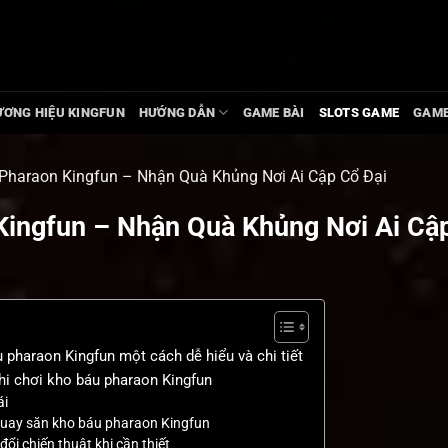
ƯƠNG HIỆU KINGFUN
HƯỚNG DẪN
GAME BÀI
SLOTS GAME
GAME
Pharaon Kingfun – Nhận Quà Khủng Nơi Ai Cập Cổ Đại
Kingfun – Nhận Quà Khủng Nơi Ai Cập
pharaon Kingfun một cách dễ hiểu và chi tiết
khi chơi kho báu pharaon Kingfun
ái
quay săn kho báu pharaon Kingfun
đổi chiến thuật khi cần thiết