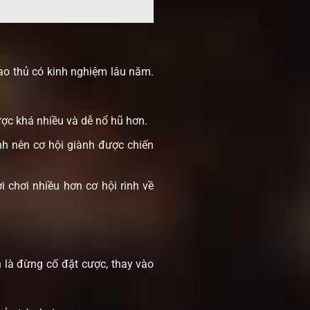
cao thủ có kinh nghiệm lâu năm.
ược khá nhiều và dễ nổ hũ hơn.
anh nên cơ hội giành được chiến
i chơi nhiều hơn cơ hội rinh về
 là đừng cố đặt cược, thay vào