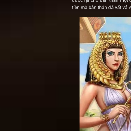
được lại cho bản thân một 
tiền mà bản thân đã vất vả 