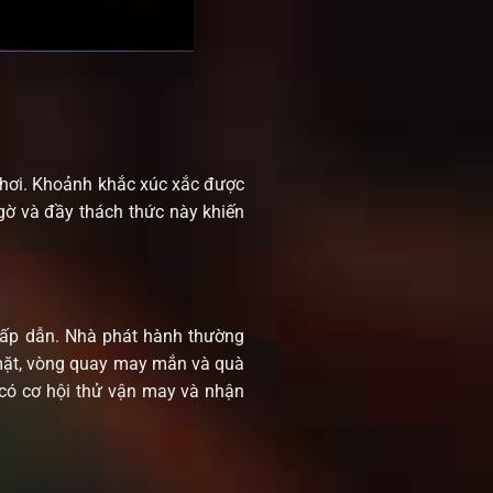
chơi. Khoảnh khắc xúc xắc được
ngờ và đầy thách thức này khiến
 hấp dẫn. Nhà phát hành thường
n mặt, vòng quay may mắn và quà
 có cơ hội thử vận may và nhận