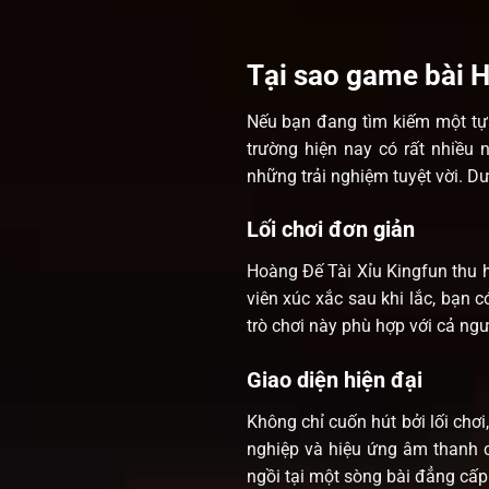
Tại sao game bài 
Nếu bạn đang tìm kiếm một tựa
trường hiện nay có rất nhiều 
những trải nghiệm tuyệt vời. D
Lối chơi đơn giản
Hoàng Đế Tài Xỉu Kingfun thu 
viên xúc xắc sau khi lắc, bạn c
trò chơi này phù hợp với cả ngư
Giao diện hiện đại
Không chỉ cuốn hút bởi lối chơ
nghiệp và hiệu ứng âm thanh 
ngồi tại một sòng bài đẳng cấp.