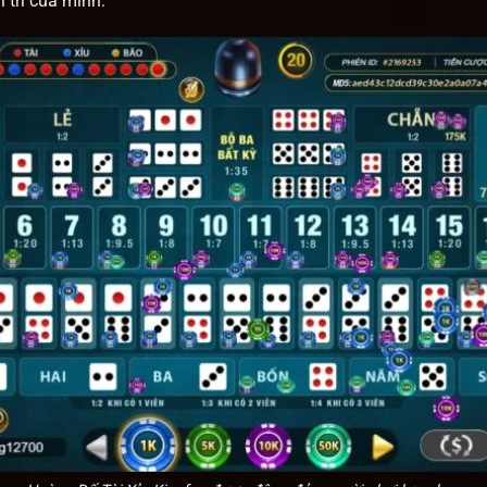
i trí của mình.