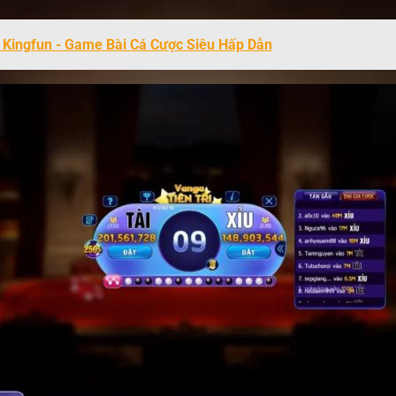
 Kingfun - Game Bài Cá Cược Siêu Hấp Dẫn