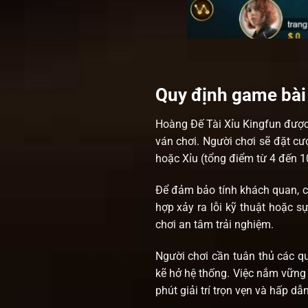
Quy định game bài
Hoàng Đế Tài Xỉu Kingfun được
ván chơi. Người chơi sẽ đặt cư
hoặc Xỉu (tổng điểm từ 4 đến 10)
Để đảm bảo tính khách quan, c
hợp xảy ra lỗi kỹ thuật hoặc sự
chơi an tâm trải nghiệm.
Người chơi cần tuân thủ các q
kẽ hở hệ thống. Việc nắm vững
phút giải trí trọn vẹn và hấp dẫn