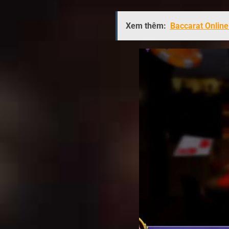
Xem thêm:
Baccarat Online