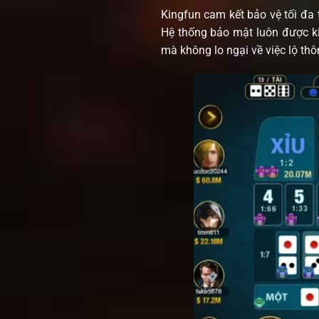
Kingfun cam kết bảo vệ tối đa 
Hệ thống bảo mật luôn được ki
mà không lo ngại về việc lộ thô