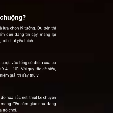
a chuộng?
lựa chọn lý tưởng. Dù trên thị
iểm đến đáng tin cậy, mang lại
ười chơi yêu thích:
t cược vào tổng số điểm của ba
từ 4 – 10). Với quy tắc dễ hiểu,
ệm giải trí đầy thú vị.
đồ họa sắc nét, thiết kế chuyên
g, mang đến cảm giác như đang
 trò chơi.