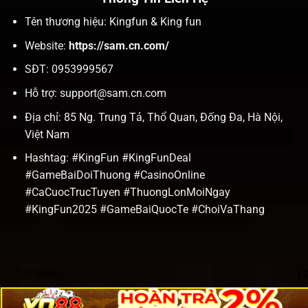
Tên thương hiệu: Kingfun & King fun
Website:
https://sam.cn.com/
SĐT: 0953999567
Hỗ trợ:
support@sam.cn.com
Địa chỉ: 85 Ng. Trung Tả, Thổ Quan, Đống Đa, Hà Nội,
Việt Nam
Hashtag: #KingFun #KingFunDeal
#GameBaiDoiThuong #CasinoOnline
#CaCuocTrucTuyen #ThuongLonMoiNgay
#KingFun2025 #GameBaiQuocTe #ChoiVaThang