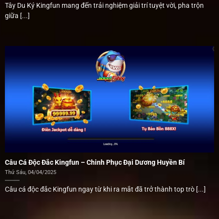
Tây Du Ký Kingfun mang đến trải nghiệm giải trí tuyệt vời, pha trộn
giữa [...]
Câu Cá Độc Đắc Kingfun – Chinh Phục Đại Dương Huyền Bí
Thứ Sáu, 04/04/2025
Câu cá độc đắc Kingfun ngay từ khi ra mắt đã trở thành top trò [...]