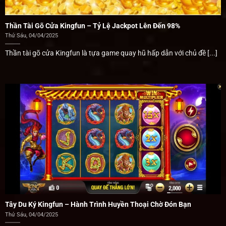
Thần Tài Gõ Cửa Kingfun – Tỷ Lệ Jackpot Lên Đến 98%
Thứ Sáu, 04/04/2025
Thần tài gõ cửa Kingfun là tựa game quay hũ hấp dẫn với chủ đề [...]
Tây Du Ký Kingfun – Hành Trình Huyền Thoại Chờ Đón Bạn
Thứ Sáu, 04/04/2025