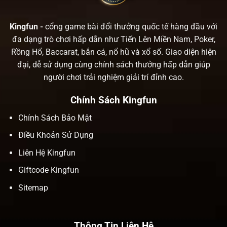
Kingfun
-
cổng game bài đổi thưởng quốc tế hàng đầu với
đa dạng trò chơi hấp dẫn như Tiến Lên Miền Nam, Poker,
Rồng Hổ, Baccarat, bắn cá, nổ hũ và xổ số. Giao diện hiện
đại, dễ sử dụng cùng chính sách thưởng hấp dẫn giúp
người chơi trải nghiệm giải trí đỉnh cao.
Chính Sách Kingfun
Chính Sách Bảo Mật
Điều Khoản Sử Dụng
Liên Hệ Kingfun
Giftcode Kingfun
Sitemap
Thông Tin Liên Hệ