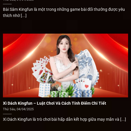
Bài Sâm Kingfun là một trong những game bài đổi thưởng được yêu
thích nhờ [...]
Xì Dách Kingfun – Luật Chơi Và Cách Tính Điểm Chi Tiết
Thứ Sáu, 04/04/2025
Xì Dách Kingfun là trò chơi bài hấp dẫn kết hợp giữa may mắn và [...]