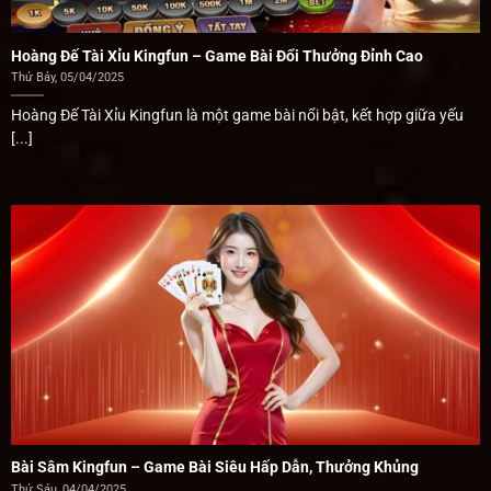
Hoàng Đế Tài Xỉu Kingfun – Game Bài Đổi Thưởng Đỉnh Cao
Thứ Bảy, 05/04/2025
Hoàng Đế Tài Xỉu Kingfun là một game bài nổi bật, kết hợp giữa yếu
[...]
Bài Sâm Kingfun – Game Bài Siêu Hấp Dẫn, Thưởng Khủng
Thứ Sáu, 04/04/2025