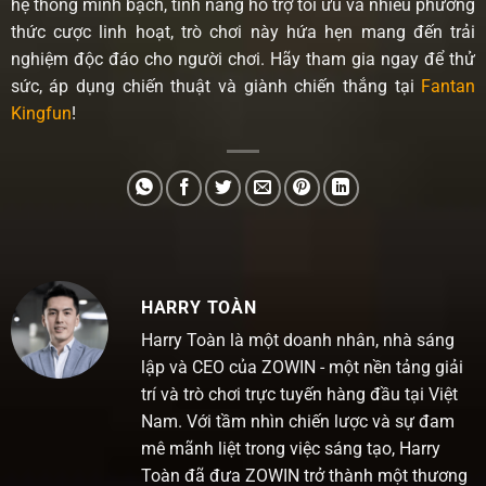
hệ thống minh bạch, tính năng hỗ trợ tối ưu và nhiều phương
thức cược linh hoạt, trò chơi này hứa hẹn mang đến trải
nghiệm độc đáo cho người chơi. Hãy tham gia ngay để thử
sức, áp dụng chiến thuật và giành chiến thắng tại
Fantan
Kingfun
!
HARRY TOÀN
Harry Toàn là một doanh nhân, nhà sáng
lập và CEO của ZOWIN - một nền tảng giải
trí và trò chơi trực tuyến hàng đầu tại Việt
Nam. Với tầm nhìn chiến lược và sự đam
mê mãnh liệt trong việc sáng tạo, Harry
Toàn đã đưa ZOWIN trở thành một thương