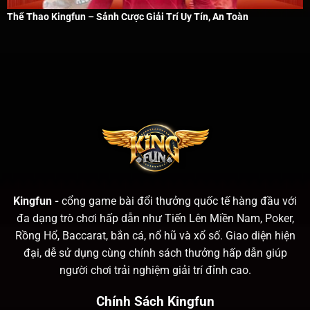
Thể Thao Kingfun – Sảnh Cược Giải Trí Uy Tín, An Toàn
Kingfun
-
cổng game bài đổi thưởng quốc tế hàng đầu với
đa dạng trò chơi hấp dẫn như Tiến Lên Miền Nam, Poker,
Rồng Hổ, Baccarat, bắn cá, nổ hũ và xổ số. Giao diện hiện
đại, dễ sử dụng cùng chính sách thưởng hấp dẫn giúp
người chơi trải nghiệm giải trí đỉnh cao.
Chính Sách Kingfun