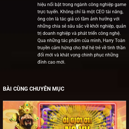
hiệu nổi bật trong ngành công nghiệp game
trực tuyến. Không chỉ là một CEO tài năng,
ông còn là tác giả có tầm ảnh hưởng với
những chia sẻ sâu sắc về khởi nghiệp, quản
trị doanh nghiệp và phát triển công nghệ.
Qua những tác phẩm của mình, Harry Toàn
truyền cảm hứng cho thế hệ trẻ về tinh thần
đổi mới và khát vọng chinh phục những
đỉnh cao mới.
BÀI CÙNG CHUYÊN MỤC