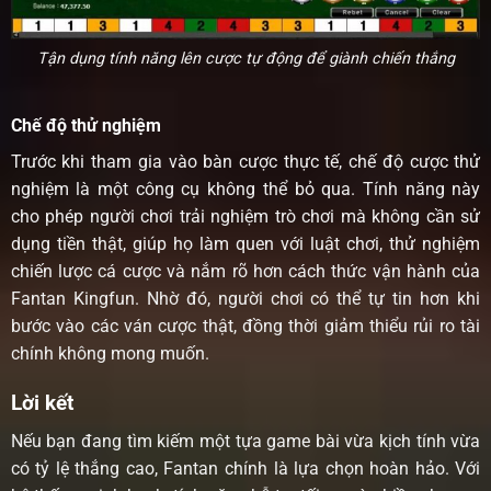
Tận dụng tính năng lên cược tự động để giành chiến thắng
Chế độ thử nghiệm
Trước khi tham gia vào bàn cược thực tế, chế độ cược thử
nghiệm là một công cụ không thể bỏ qua. Tính năng này
cho phép người chơi trải nghiệm trò chơi mà không cần sử
dụng tiền thật, giúp họ làm quen với luật chơi, thử nghiệm
chiến lược cá cược và nắm rõ hơn cách thức vận hành của
Fantan Kingfun. Nhờ đó, người chơi có thể tự tin hơn khi
bước vào các ván cược thật, đồng thời giảm thiểu rủi ro tài
chính không mong muốn.
Lời kết
Nếu bạn đang tìm kiếm một tựa game bài vừa kịch tính vừa
có tỷ lệ thắng cao, Fantan chính là lựa chọn hoàn hảo. Với