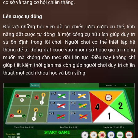
cơ sở và tăng cơ hội chiến thắng.
Lên cược tự động
Đối với những hội viên đã có chiến lược cược cụ thể, tính
năng đặt cược tự động là một công cụ hữu ích giúp duy trì
sự ổn định trong lối chơi. Người chơi có thể thiết lập hệ
thống để tự động đặt cược vào nhóm số hoặc giá trị mong
muốn mà không cần theo dõi liên tục. Điều này không chỉ
giúp tiết kiệm thời gian mà còn giúp người chơi duy trì chiến
thuật một cách khoa học và bền vững.