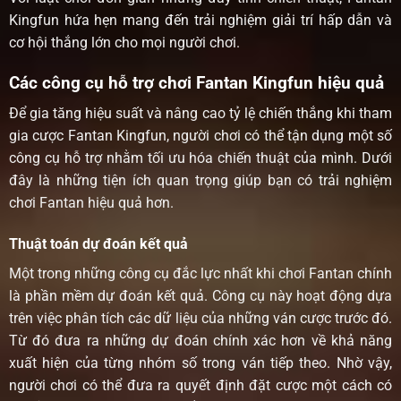
Kingfun hứa hẹn mang đến trải nghiệm giải trí hấp dẫn và
cơ hội thắng lớn cho mọi người chơi.
Các công cụ hỗ trợ chơi Fantan Kingfun hiệu quả
Để gia tăng hiệu suất và nâng cao tỷ lệ chiến thắng khi tham
gia cược Fantan Kingfun, người chơi có thể tận dụng một số
công cụ hỗ trợ nhằm tối ưu hóa chiến thuật của mình. Dưới
đây là những tiện ích quan trọng giúp bạn có trải nghiệm
chơi Fantan hiệu quả hơn.
Thuật toán dự đoán kết quả
Một trong những công cụ đắc lực nhất khi chơi Fantan chính
là phần mềm dự đoán kết quả. Công cụ này hoạt động dựa
trên việc phân tích các dữ liệu của những ván cược trước đó.
Từ đó đưa ra những dự đoán chính xác hơn về khả năng
xuất hiện của từng nhóm số trong ván tiếp theo. Nhờ vậy,
người chơi có thể đưa ra quyết định đặt cược một cách có