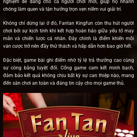
nghiệm dễ dàng cho cả người chơi mới, giúp họ nhanh
chóng làm quen và tận hưởng trọn vẹn niềm vui giải trí.
Không chỉ dừng lại ở đó, Fantan Kingfun còn thu hút người
chơi bởi sự kịch tính khi kết hợp hoàn hảo giữa yếu tố may
mắn và chiến lược cá nhân. Đây chính là điểm khiến mỗi
ván cược trở nên đầy thử thách và hấp dẫn hơn bao giờ hết.
Đặc biệt, game bài ghi điểm nhờ tỷ lệ trả thưởng cao cùng
sự công bằng tuyệt đối. Cổng game cam kết minh bạch,
đảm bảo kết quả không chịu bất kỳ sự can thiệp nào, mang
đến sân chơi an toàn và đáng tin cậy cho mọi game thủ.