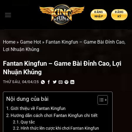
Chuyển
đến
ĐĂNG
ĐĂNG
NHẬP
KÝ
nội
dung
Home
»
Game Hot
»
Fantan Kingfun – Game Bài Đỉnh Cao,
Lợi Nhuận Khủng
Fantan Kingfun – Game Bài Đỉnh Cao, Lợi
Nhuận Khủng
THỨ SÁU, 04/04/25
Nội dung của bài
Giới thiệu về Fantan Kingfun
Hướng dẫn cách chơi Fantan Kingfun chi tiết
Quy tắc
Hình thức lên cược khi chơi Fantan Kingfun