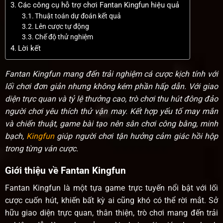
Các công cụ hỗ trợ chơi Fantan Kingfun hiệu quả
Thuật toán dự đoán kết quả
Lên cược tự động
Chế độ thử nghiệm
Lời kết
Fantan Kingfun mang đến trải nghiệm cá cược kịch tính với
lối chơi đơn giản nhưng không kém phần hấp dẫn. Với giao
diện trực quan và tỷ lệ thưởng cao, trò chơi thu hút đông đảo
người chơi yêu thích thử vận may. Kết hợp yếu tố may mắn
và chiến thuật, game bài tạo nên sân chơi công bằng, minh
bạch,
Kingfun
giúp người chơi tận hưởng cảm giác hồi hộp
trong từng ván cược.
Giới thiệu về Fantan Kingfun
Fantan Kingfun là một tựa game trực tuyến nổi bật với lối
cược cuốn hút, khiến bất kỳ ai cũng khó có thể rời mắt. Sở
hữu giao diện trực quan, thân thiện, trò chơi mang đến trải