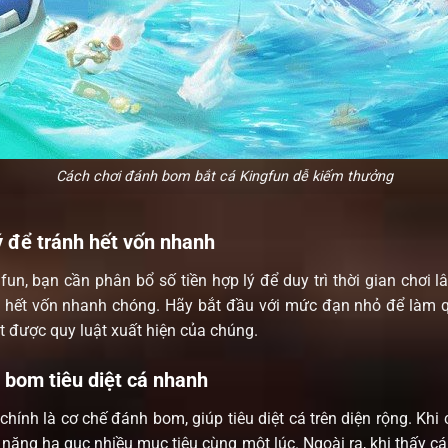
Cách chơi đánh bom bắt cá Kingfun dễ kiếm thưởng
 để tránh hết vốn nhanh
un, bạn cần phân bổ số tiền hợp lý để duy trì thời gian chơi
 hết vốn nhanh chóng. Hãy bắt đầu với mức đạn nhỏ để làm q
 được quy luật xuất hiện của chúng.
 bom tiêu diệt cá nhanh
chính là cơ chế đánh bom, giúp tiêu diệt cá trên diện rộng. Khi
năng hạ gục nhiều mục tiêu cùng một lúc. Ngoài ra, khi thấy c