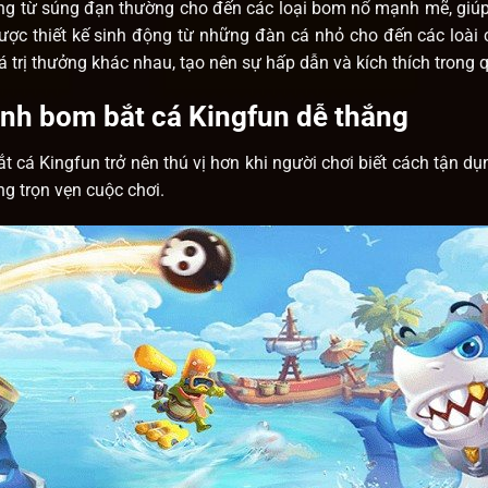
ạng từ súng đạn thường cho đến các loại bom nổ mạnh mẽ, giú
được thiết kế sinh động từ những đàn cá nhỏ cho đến các loài
iá trị thưởng khác nhau, tạo nên sự hấp dẫn và kích thích trong q
ánh bom bắt cá Kingfun dễ thắng
cá Kingfun trở nên thú vị hơn khi người chơi biết cách tận dụ
g trọn vẹn cuộc chơi.