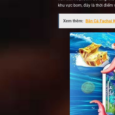
khu vực bom, đây là thời điểm 
Xem thêm:
Bắn Cá Fachai 