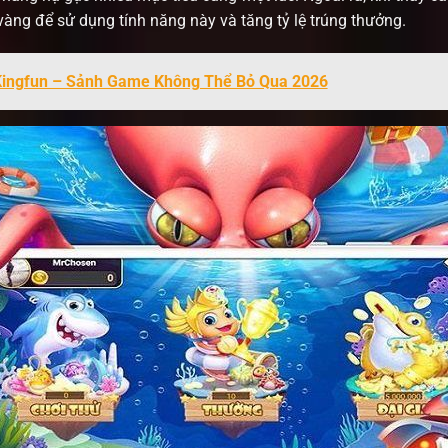
vàng để sử dụng tính năng này và tăng tỷ lệ trúng thưởng.
Kingfun – Sảnh Game Không Thể Bỏ Qua 2026