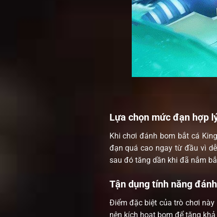
Lựa chọn mức đạn hợp lý
Khi chơi đánh bom bắt cá Kingf
đạn quá cao ngay từ đầu vì dễ
sau đó tăng dần khi đã nắm bắt
Tận dụng tính năng đánh
Điểm đặc biệt của trò chơi này 
nên kích hoạt bom để tăng khả 