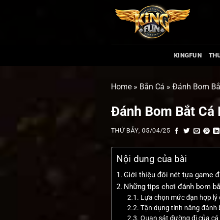
Chuyển
đến
nội
dung
KINGFUN
TH
Home
»
Bắn Cá
»
Đánh Bom Bắt
Đánh Bom Bắt Cá 
THỨ BẢY, 05/04/25
Nội dung của bài
Giới thiệu đôi nét tựa game 
Những tips chơi đánh bom bắ
Lựa chọn mức đạn hợp lý 
Tận dụng tính năng đánh 
Quan sát đường đi của cá 