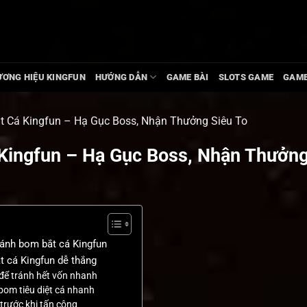
ƯƠNG HIỆU KINGFUN
HƯỚNG DẪN
GAME BÀI
SLOTS GAME
GAME
 Cá Kingfun – Hạ Gục Boss, Nhận Thưởng Siêu To
Kingfun – Hạ Gục Boss, Nhận Thưởng
đánh bom bắt cá Kingfun
t cá Kingfun dễ thắng
để tránh hết vốn nhanh
bom tiêu diệt cá nhanh
trước khi tấn công