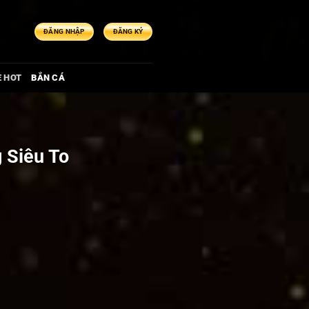
ĐĂNG NHẬP
ĐĂNG KÝ
 HOT
BẮN CÁ
 Siêu To