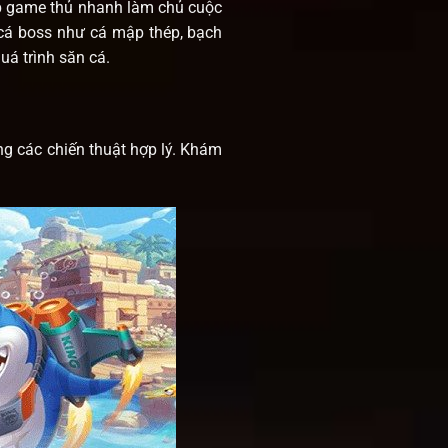
p game thủ nhanh làm chủ cuộc
 cá boss như cá mập thép, bạch
uá trình săn cá.
ng các chiến thuật hợp lý. Khám