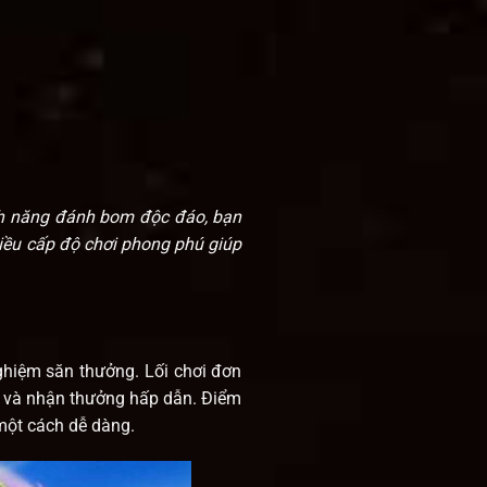
tính năng đánh bom độc đáo, bạn
hiều cấp độ chơi phong phú giúp
ghiệm săn thưởng. Lối chơi đơn
cá và nhận thưởng hấp dẫn. Điểm
 một cách dễ dàng.