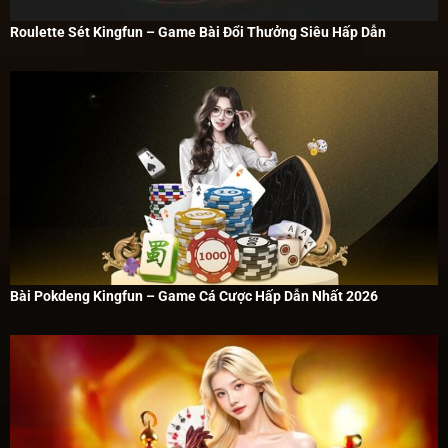
Roulette Sét Kingfun – Game Bài Đổi Thưởng Siêu Hấp Dẫn
Bài Pokdeng Kingfun – Game Cá Cược Hấp Dẫn Nhất 2026