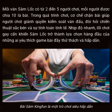
Mỗi ván Sâm Lốc có từ 2 đến 5 người chơi, mỗi người được
chia 10 lá bài. Trong quá trình chơi, cơ chế chặn bài giúp
người chơi giành quyền kiểm soát ván đấu, đòi hỏi chiến
thuật sắc bén và sự tính toán tinh tế. Nhịp độ nhanh, lối chơi
gay cấn khiến Sâm Lốc trở thành lựa chọn hàng đầu của
những ai yêu thích game bài đầy thử thách và hấp dẫn.
Bài Sâm Kingfun là một trò chơi siêu hấp dẫn