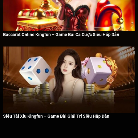
Baccarat Online Kingfun – Game Bài Cá Cược Siêu Hấp Dẫn
Siêu Tài Xỉu Kingfun – Game Bài Giải Trí Siêu Hấp Dẫn