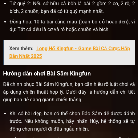
Tứ quý 2: Nếu sở hữu cả bốn lá bài 2 gồm 2 cơ, 2 rô, 2
bích, 2 chuồn, bạn đã có tứ quý mạnh nhất.
Đồng hoa: 10 lá bài cùng màu (toàn bộ đỏ hoặc đen), ví
dụ: Tất cả đều là cơ và rô hoặc chuồn và bích.
Xem thêm:
Long Hổ Kingfun - Game Bài Cá Cược Hấp
Dẫn Nhất 2025
Hướng dẫn chơi Bài Sâm Kingfun
Để chinh phục Bài Sâm Kingfun, bạn cần hiểu rõ luật chơi và
áp dụng chiến thuật hợp lý. Dưới đây là hướng dẫn chi tiết
giúp bạn dễ dàng giành chiến thắng:
Khi có bài đẹp, bạn có thể chọn Báo Sâm để được đánh
trước. Nếu không muốn, hãy nhấn Hủy, hệ thống sẽ tự
động chọn người đi đầu ngẫu nhiên.