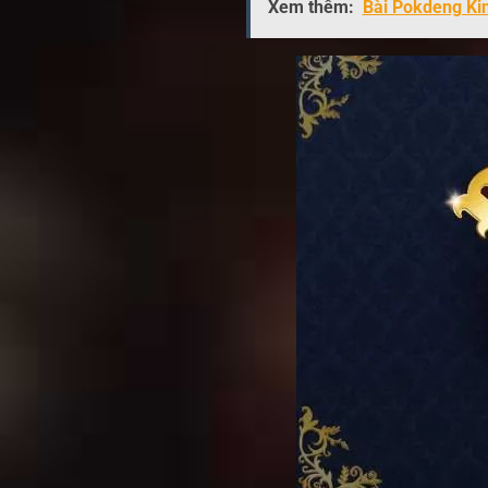
Xem thêm:
Bài Pokdeng Ki