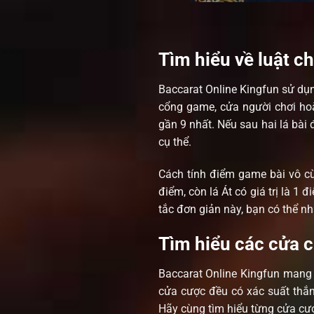
Tìm hiểu về luật c
Baccarat Online Kingfun sử dụn
cổng game, cửa người chơi hoặ
gần 9 nhất. Nếu sau hai lá bài
cụ thể.
Cách tính điểm game bài vô cùng
điểm, còn lá Át có giá trị là 1
tắc đơn giản này, bạn có thể nh
Tìm hiểu các cửa 
Baccarat Online Kingfun mang 
cửa cược đều có xác suất thắng
Hãy cùng tìm hiểu từng cửa cượ