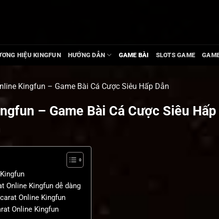
ƯƠNG HIỆU KINGFUN
HƯỚNG DẪN
GAME BÀI
SLOTS GAME
GAME
nline Kingfun – Game Bài Cá Cược Siêu Hấp Dẫn
ingfun – Game Bài Cá Cược Siêu Hấp
 Kingfun
t Online Kingfun dễ dàng
carat Online Kingfun
rat Online Kingfun