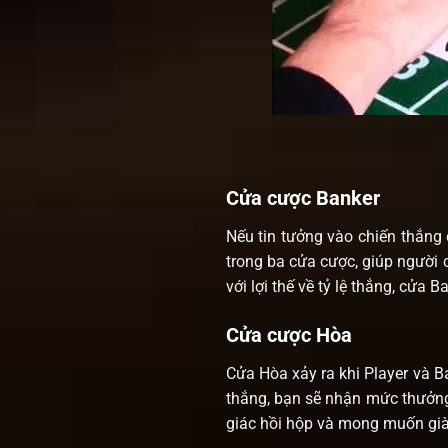
Cửa cược Banker
Nếu tin tưởng vào chiến thắng
trong ba cửa cược, giúp người c
với lợi thế về tỷ lệ thắng, cửa
Cửa cược Hòa
Cửa Hòa xảy ra khi Player và B
thắng, bạn sẽ nhận mức thưởng 
giác hồi hộp và mong muốn già