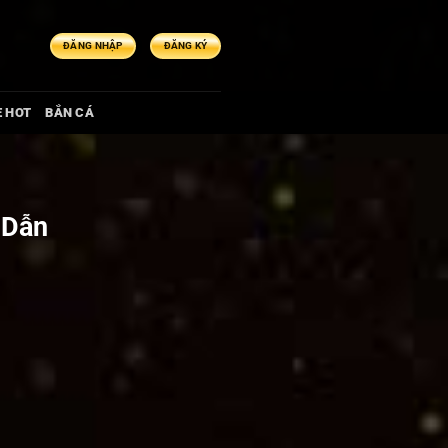
ĐĂNG NHẬP
ĐĂNG KÝ
 HOT
BẮN CÁ
 Dẫn