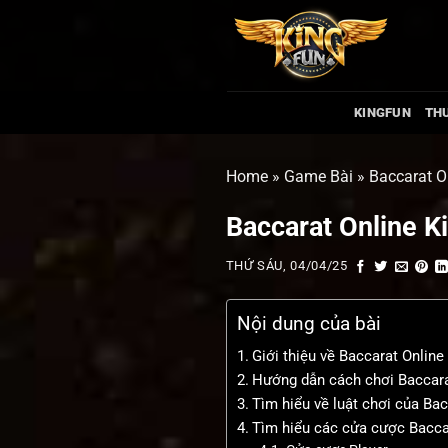
Chuyển
đến
nội
dung
KINGFUN
TH
Home
»
Game Bài
»
Baccarat O
Baccarat Online K
THỨ SÁU, 04/04/25
Nội dung của bài
Giới thiệu về Baccarat Online
Hướng dẫn cách chơi Baccara
Tìm hiểu về luật chơi của Bac
Tìm hiểu các cửa cược Bacca