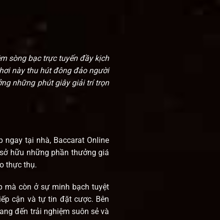
ệm sòng bạc trực tuyến đầy kịch
chơi này thu hút đông đảo người
g những phút giây giải trí trọn
ngay tại nhà, Baccarat Online
i sở hữu những phần thưởng giá
o thực thụ.
p mà còn ở sự minh bạch tuyệt
iếp cận và tự tin đặt cược. Bên
ang đến trải nghiệm suôn sẻ và