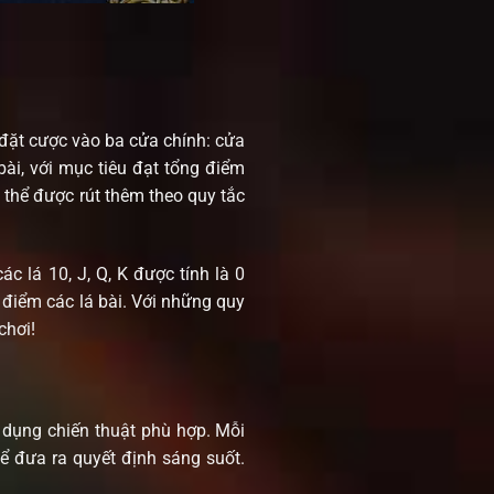
 đặt cược vào ba cửa chính: cửa
ài, với mục tiêu đạt tổng điểm
 thể được rút thêm theo quy tắc
ác lá 10, J, Q, K được tính là 0
ố điểm các lá bài. Với những quy
chơi!
 dụng chiến thuật phù hợp. Mỗi
để đưa ra quyết định sáng suốt.